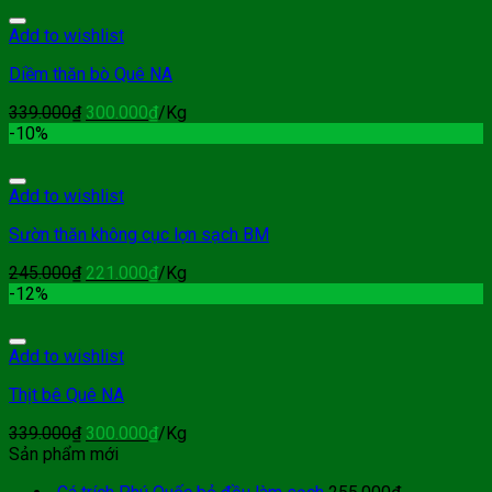
Add to wishlist
Diềm thăn bò Quê NA
339.000
₫
300.000
₫
/Kg
-10%
Add to wishlist
Sườn thăn không cục lợn sạch BM
245.000
₫
221.000
₫
/Kg
-12%
Add to wishlist
Thịt bê Quê NA
339.000
₫
300.000
₫
/Kg
Sản phẩm mới