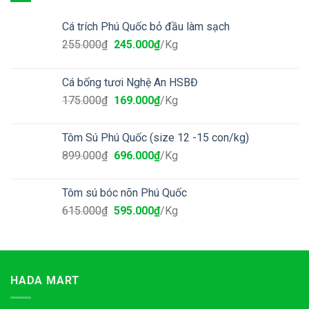
Cá trích Phú Quốc bỏ đầu làm sạch
255.000
₫
245.000
₫
/Kg
Cá bống tươi Nghệ An HSBĐ
175.000
₫
169.000
₫
/Kg
Tôm Sú Phú Quốc (size 12 -15 con/kg)
899.000
₫
696.000
₫
/Kg
Tôm sú bóc nõn Phú Quốc
615.000
₫
595.000
₫
/Kg
HADA MART