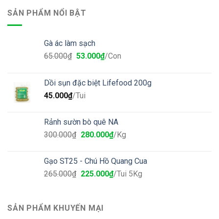
SẢN PHẨM NỔI BẬT
Gà ác làm sạch
65.000
₫
53.000
₫
/Con
Dồi sụn đặc biệt Lifefood 200g
45.000
₫
/Tui
Rảnh sườn bò quê NA
300.000
₫
280.000
₫
/Kg
Gạo ST25 - Chú Hồ Quang Cua
265.000
₫
225.000
₫
/Tui 5Kg
SẢN PHẨM KHUYẾN MẠI