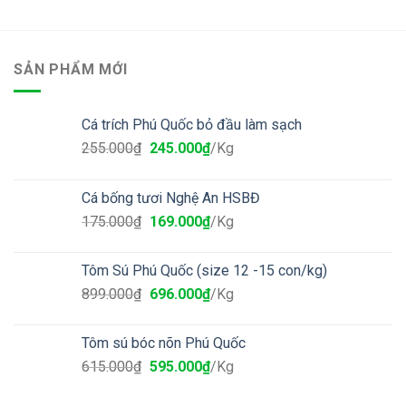
SẢN PHẨM MỚI
Cá trích Phú Quốc bỏ đầu làm sạch
255.000
₫
245.000
₫
/Kg
Cá bống tươi Nghệ An HSBĐ
175.000
₫
169.000
₫
/Kg
Tôm Sú Phú Quốc (size 12 -15 con/kg)
899.000
₫
696.000
₫
/Kg
Tôm sú bóc nõn Phú Quốc
615.000
₫
595.000
₫
/Kg