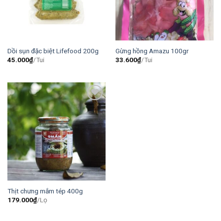
Dồi sụn đặc biệt Lifefood 200g
Gừng hồng Amazu 100gr
45.000
₫
/Tui
33.600
₫
/Tui
Add to
wishlist
Thịt chưng mắm tép 400g
179.000
₫
/Lọ