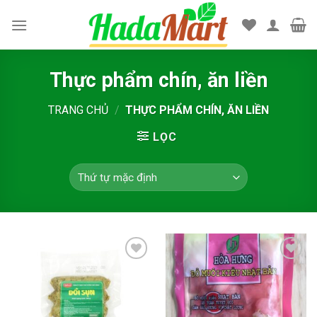
Skip
to
content
Thực phẩm chín, ăn liền
TRANG CHỦ
/
THỰC PHẨM CHÍN, ĂN LIỀN
LỌC
Add to
Add to
wishlist
wishlist