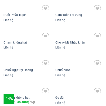
Bưởi Phúc Trạch
Cam xoàn Lai Vung
Add to
Add to
wishlist
wishlist
Liên hệ
Liên hệ
Chanh không hạt
Cherry Mỹ Nhập khẩu
Add to
Add to
wishlist
wishlist
Liên hệ
Liên hệ
Chuối ngự Đại Hoàng
Chuối Viba
Add to
Add to
wishlist
wishlist
Liên hệ
Liên hệ
Dưa hấu không hạt
Đu đủ
-14%
Add to
Add to
35.000
₫
30.000
₫
/Kg
wishlist
wishlist
Liên hệ