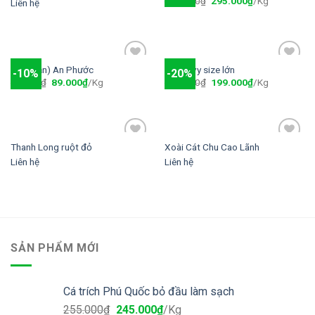
350.000
₫
295.000
₫
/Kg
wishlist
wishlist
Liên hệ
Roi (mận) An Phước
Táo Envy size lớn
-10%
-20%
Add to
Add to
99.000
₫
89.000
₫
/Kg
250.000
₫
199.000
₫
/Kg
wishlist
wishlist
Thanh Long ruột đỏ
Xoài Cát Chu Cao Lãnh
Add to
Add to
wishlist
wishlist
Liên hệ
Liên hệ
SẢN PHẨM MỚI
Cá trích Phú Quốc bỏ đầu làm sạch
255.000
₫
245.000
₫
/Kg