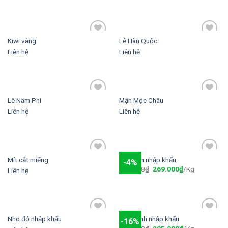
Kiwi vàng
Lê Hàn Quốc
Add to
Add to
wishlist
wishlist
Liên hệ
Liên hệ
Lê Nam Phi
Mận Mộc Châu
Add to
Add to
wishlist
wishlist
Liên hệ
Liên hệ
Mít cắt miếng
Nho đen nhập khẩu
-4%
Add to
Add to
280.000
₫
269.000
₫
/Kg
wishlist
wishlist
Liên hệ
Nho đỏ nhập khẩu
Nho xanh nhập khẩu
-16%
Add to
Add to