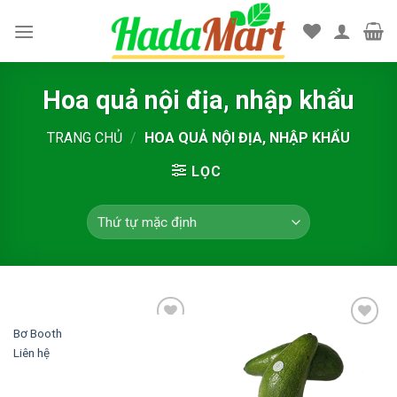
Skip
to
content
Hoa quả nội địa, nhập khẩu
TRANG CHỦ
/
HOA QUẢ NỘI ĐỊA, NHẬP KHẨU
LỌC
Bơ Booth
Add to
Add to
wishlist
wishlist
Liên hệ