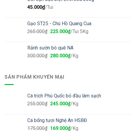
45.000
₫
/Tui
Gạo ST25 - Chú Hồ Quang Cua
265.000
₫
225.000
₫
/Tui 5Kg
Rảnh sườn bò quê NA
300.000
₫
280.000
₫
/Kg
SẢN PHẨM KHUYẾN MẠI
Cá trích Phú Quốc bỏ đầu làm sạch
255.000
₫
245.000
₫
/Kg
Cá bống tươi Nghệ An HSBĐ
175.000
₫
169.000
₫
/Kg