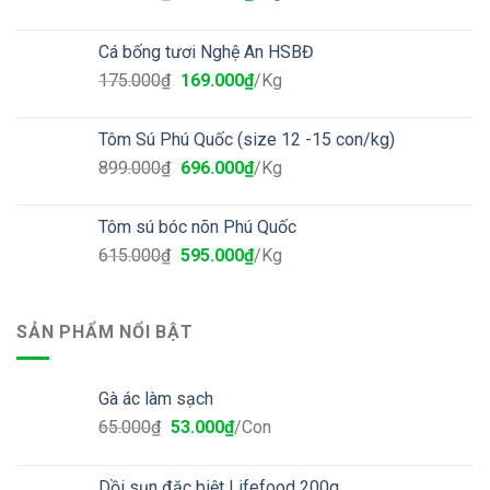
Cá bống tươi Nghệ An HSBĐ
175.000
₫
169.000
₫
/Kg
Tôm Sú Phú Quốc (size 12 -15 con/kg)
899.000
₫
696.000
₫
/Kg
Tôm sú bóc nõn Phú Quốc
615.000
₫
595.000
₫
/Kg
SẢN PHẨM NỔI BẬT
Gà ác làm sạch
65.000
₫
53.000
₫
/Con
Dồi sụn đặc biệt Lifefood 200g