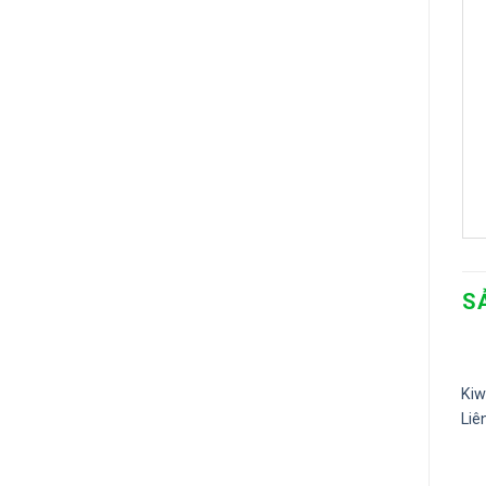
S
Kiw
Liê