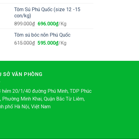
Tôm Sú Phú Quốc (size 12 -15
con/kg)
899.000
₫
696.000
₫
/Kg
Tôm sú bóc nõn Phú Quốc
615.000
₫
595.000
₫
/Kg
Ụ SỞ VĂN PHÒNG
3 hẻm 20/1/40 đường Phú Minh, TDP Phúc
2, Phường Minh Khai, Quận Bắc Từ Liêm,
nh phố Hà Nội, Việt Nam