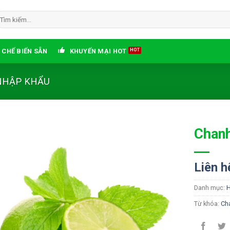
ìm
ếm:
 CHẾ BIẾN SẴN
KHUYẾN MẠI HOT
 NHẬP KHẨU
Chanh
Add
to
Liên h
wishlist
Danh mục:
H
Từ khóa:
Ch