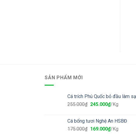
SẢN PHẨM MỚI
Cá trích Phú Quốc bỏ đầu làm s
255.000
₫
245.000
₫
/Kg
Cá bống tươi Nghệ An HSBĐ
175.000
₫
169.000
₫
/Kg