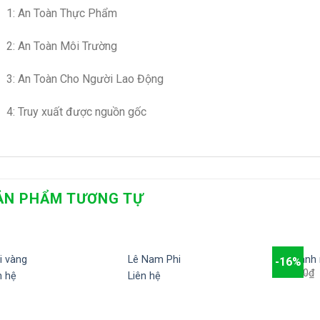
1: An Toàn Thực Phẩm
2: An Toàn Môi Trường
3: An Toàn Cho Người Lao Động
4: Truy xuất được nguồn gốc
ẢN PHẨM TƯƠNG TỰ
i vàng
Lê Nam Phi
Nho xanh 
-16%
Add to
Add to
350.000
₫
n hệ
Liên hệ
wishlist
wishlist