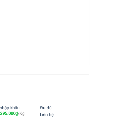
nhập khẩu
Đu đủ
Add to
Add to
295.000
₫
/Kg
Liên hệ
wishlist
wishlist