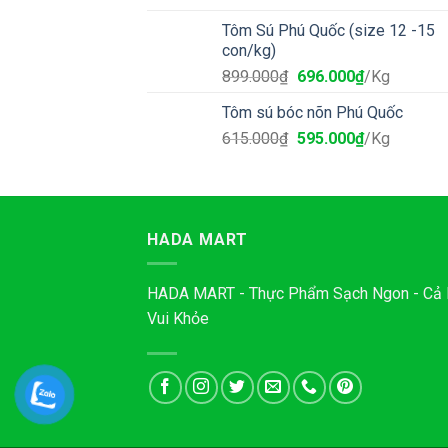
Tôm Sú Phú Quốc (size 12 -15
con/kg)
899.000
₫
696.000
₫
/Kg
Tôm sú bóc nõn Phú Quốc
615.000
₫
595.000
₫
/Kg
HADA MART
HADA MART - Thực Phẩm Sạch Ngon - Cả
Vui Khỏe