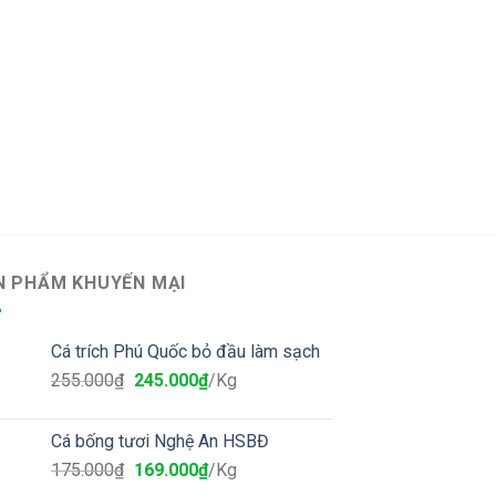
Bưởi Năm Roi
Liên hệ
N PHẨM KHUYẾN MẠI
Cá trích Phú Quốc bỏ đầu làm sạch
255.000
₫
245.000
₫
/Kg
Cá bống tươi Nghệ An HSBĐ
175.000
₫
169.000
₫
/Kg