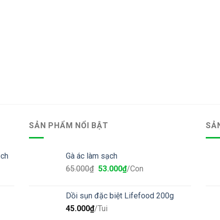
SẢN PHẨM NỔI BẬT
SẢ
ạch
Gà ác làm sạch
65.000
₫
53.000
₫
/Con
Dồi sụn đặc biệt Lifefood 200g
45.000
₫
/Tui