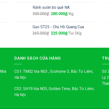
Rảnh sườn bò quê NA
300.000
₫
280.000
₫
/Kg
Gạo ST25 - Chú Hồ Quang Cua
265.000
₫
225.000
₫
/Tui 5Kg
DANH SÁCH CỬA HÀNG
TR
 Nhà
CS1: TM02 tòa N03 , Ecohome 3, Bắc Từ Liêm,
Số 
Hà Nội
Lý 
Thà
CS2: SH19 tòa N05, Golden Time, Bắc Từ Liêm,
Hà Nội