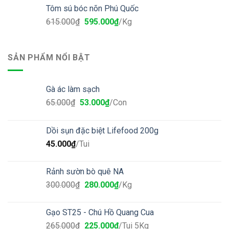
Tôm sú bóc nõn Phú Quốc
615.000
₫
595.000
₫
/Kg
SẢN PHẨM NỔI BẬT
Gà ác làm sạch
65.000
₫
53.000
₫
/Con
Dồi sụn đặc biệt Lifefood 200g
45.000
₫
/Tui
Rảnh sườn bò quê NA
300.000
₫
280.000
₫
/Kg
Gạo ST25 - Chú Hồ Quang Cua
265.000
₫
225.000
₫
/Tui 5Kg