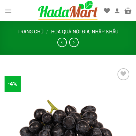
Skip
to
content
TRANG CHỦ
/
HOA QUẢ NỘI ĐỊA, NHẬP KHẨU
-4%
Add
to
wishlist