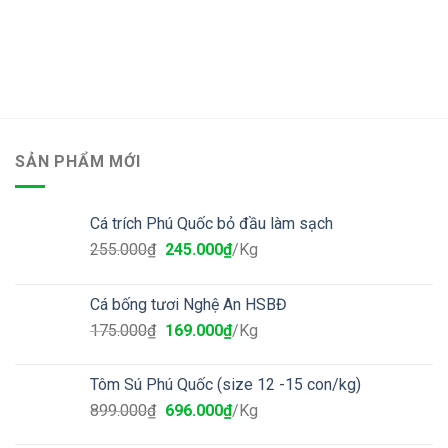
SẢN PHẨM MỚI
Cá trích Phú Quốc bỏ đầu làm sạch
255.000
₫
245.000
₫
/Kg
Cá bống tươi Nghệ An HSBĐ
175.000
₫
169.000
₫
/Kg
Tôm Sú Phú Quốc (size 12 -15 con/kg)
899.000
₫
696.000
₫
/Kg