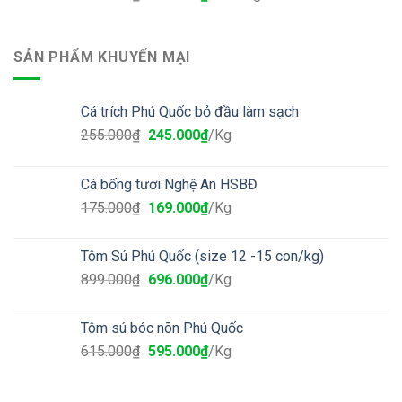
SẢN PHẨM KHUYẾN MẠI
Cá trích Phú Quốc bỏ đầu làm sạch
255.000
₫
245.000
₫
/Kg
Cá bống tươi Nghệ An HSBĐ
175.000
₫
169.000
₫
/Kg
Tôm Sú Phú Quốc (size 12 -15 con/kg)
899.000
₫
696.000
₫
/Kg
Tôm sú bóc nõn Phú Quốc
615.000
₫
595.000
₫
/Kg