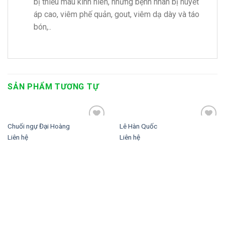
bị thiếu máu kinh niên, những bệnh nhân bị huyết
áp cao, viêm phế quản, gout, viêm dạ dày và táo
bón,..
SẢN PHẨM TƯƠNG TỰ
Chuối ngự Đại Hoàng
Lê Hàn Quốc
Add to
Add to
wishlist
wishlist
Liên hệ
Liên hệ