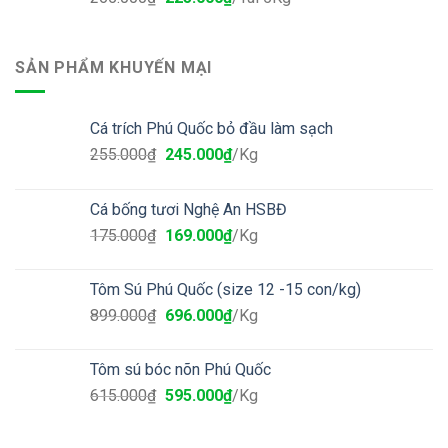
SẢN PHẨM KHUYẾN MẠI
Cá trích Phú Quốc bỏ đầu làm sạch
255.000
₫
245.000
₫
/Kg
Cá bống tươi Nghệ An HSBĐ
175.000
₫
169.000
₫
/Kg
Tôm Sú Phú Quốc (size 12 -15 con/kg)
899.000
₫
696.000
₫
/Kg
Tôm sú bóc nõn Phú Quốc
615.000
₫
595.000
₫
/Kg