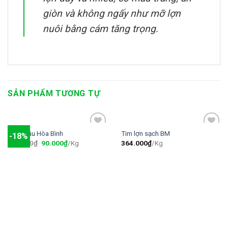
giòn và không ngấy như mỡ lợn
nuôi bằng cám tăng trọng.
SẢN PHẨM TƯƠNG TỰ
Chim câu Hòa Bình
Tim lợn sạch BM
-18%
Add to
Add to
110.000
₫
90.000
₫
/Kg
364.000
₫
/Kg
wishlist
wishlist