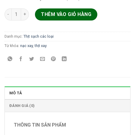
Thịt nạc xay lợn sạch BM số lượng
THÊM VÀO GIỎ HÀNG
Danh mục:
Thịt sạch các loại
Từ khóa:
nạc xay
,
thịt xay
MÔ TẢ
ĐÁNH GIÁ (0)
THÔNG TIN SẢN PHẨM