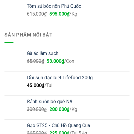
Tôm sú bóc nõn Phú Quốc
615.000
₫
595.000
₫
/Kg
SẢN PHẨM NỔI BẬT
Gà ác làm sạch
65.000
₫
53.000
₫
/Con
Dồi sụn đặc biệt Lifefood 200g
45.000
₫
/Tui
Rảnh sườn bò quê NA
300.000
₫
280.000
₫
/Kg
Gạo ST25 - Chú Hồ Quang Cua
265.000
₫
225.000
₫
/Tui 5Kg