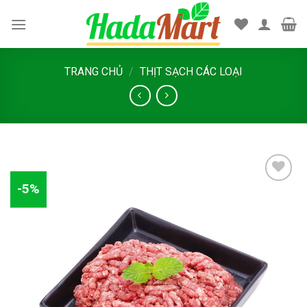
Skip
to
content
TRANG CHỦ
/
THỊT SẠCH CÁC LOẠI
-5%
Add
to
wishlist