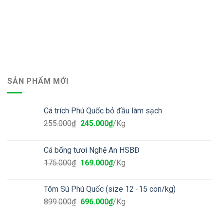
SẢN PHẨM MỚI
Cá trích Phú Quốc bỏ đầu làm sạch
255.000
₫
245.000
₫
/Kg
Cá bống tươi Nghệ An HSBĐ
175.000
₫
169.000
₫
/Kg
Tôm Sú Phú Quốc (size 12 -15 con/kg)
899.000
₫
696.000
₫
/Kg