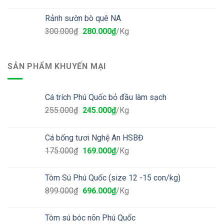
Rảnh sườn bò quê NA
300.000
₫
280.000
₫
/Kg
SẢN PHẨM KHUYẾN MẠI
Cá trích Phú Quốc bỏ đầu làm sạch
255.000
₫
245.000
₫
/Kg
Cá bống tươi Nghệ An HSBĐ
175.000
₫
169.000
₫
/Kg
Tôm Sú Phú Quốc (size 12 -15 con/kg)
899.000
₫
696.000
₫
/Kg
Tôm sú bóc nõn Phú Quốc