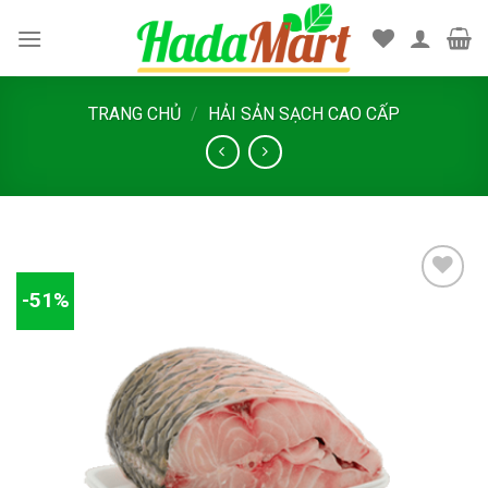
Skip
to
content
TRANG CHỦ
/
HẢI SẢN SẠCH CAO CẤP
-51%
Add
to
wishlist