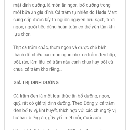
mặt dinh dưỡng, là món ăn ngon, bổ dưỡng trong
mỗi bữa ăn gia đình. Cá trắm tự nhiên do Hada Mart
cung cấp được lấy từ nguồn nguyên liệu sạch, tươi
ngon, người tiêu dùng hoàn toàn có thể yên tâm khi
lựa chọn.
Thịt cá trắm chắc, thơm ngon và được chế biến
thành rất nhiều các món ngon như: cá trắm đen hấp,
sốt, rán, làm lẩu, cá trắm nấu canh chua hay sốt cà
chua, cá trắm kho riềng…
GIÁ TRỊ DINH DƯỠNG
Cá trắm đen là một loại thức ăn bổ dưỡng, ngon,
quý, rất có giá trị dinh dưỡng. Theo Đông y, cá trắm
đen bổ tỳ vị, khí huyết, thích hợp với các chứng tỳ vị
hư hàn, biếng ăn, gầy yếu mệt mỏi, đuối sức.