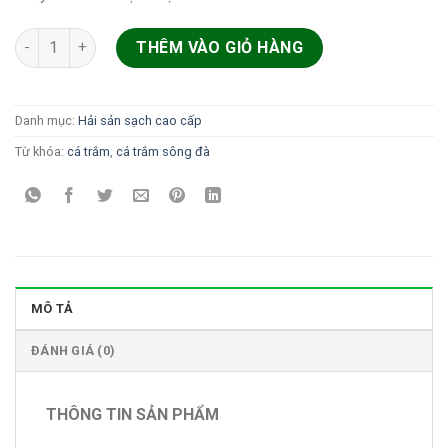
Cá Trắm sông Đà cắt khúc số lượng
THÊM VÀO GIỎ HÀNG
Danh mục:
Hải sản sạch cao cấp
Từ khóa:
cá trắm
,
cá trắm sông đà
MÔ TẢ
ĐÁNH GIÁ (0)
THÔNG TIN SẢN PHẨM