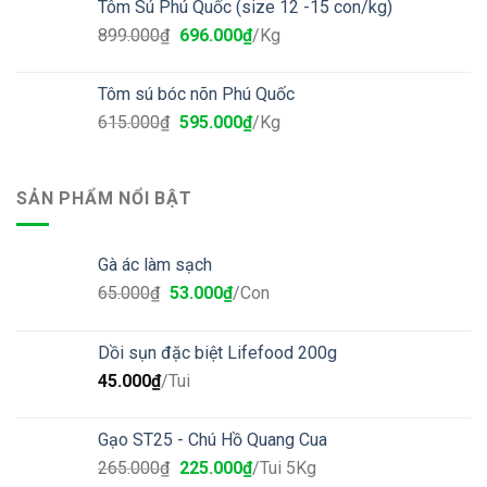
Tôm Sú Phú Quốc (size 12 -15 con/kg)
899.000
₫
696.000
₫
/Kg
Tôm sú bóc nõn Phú Quốc
615.000
₫
595.000
₫
/Kg
SẢN PHẨM NỔI BẬT
Gà ác làm sạch
65.000
₫
53.000
₫
/Con
Dồi sụn đặc biệt Lifefood 200g
45.000
₫
/Tui
Gạo ST25 - Chú Hồ Quang Cua
265.000
₫
225.000
₫
/Tui 5Kg