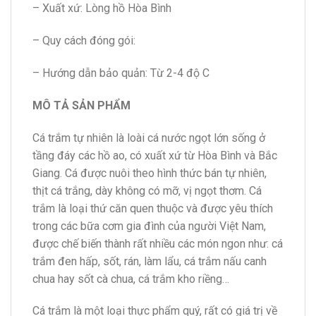
– Xuất xứ: Lòng hồ Hòa Bình
– Quy cách đóng gói:
– Hướng dẫn bảo quản: Từ 2-4 độ C
MÔ TẢ SẢN PHẨM
Cá trắm tự nhiên là loài cá nước ngọt lớn sống ở
tầng đáy các hồ ao, có xuất xứ từ Hòa Bình và Bắc
Giang. Cá được nuôi theo hình thức bán tự nhiên,
thịt cá trắng, dày không có mỡ, vị ngọt thơm. Cá
trắm là loại thứ căn quen thuộc và được yêu thích
trong các bữa cơm gia đình của người Việt Nam,
được chế biến thành rất nhiều các món ngon như: cá
trắm đen hấp, sốt, rán, làm lẩu, cá trắm nấu canh
chua hay sốt cà chua, cá trắm kho riềng…
Cá trắm là một loại thực phẩm quý, rất có giá trị về