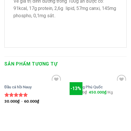
Về giá trị dinh dưỡng trong 100g ăn được có:
91kcal, 17g protein, 2,6g lipid, 57mg canxi, 145mg
phospho, 0,1mg sắt..
SẢN PHẨM TƯƠNG TỰ
Đầu cá hồi Nauy
Mực ống Phú Quốc
-13%
Add to
Add to
520.000
₫
450.000
₫
/Kg
wishlist
wishlist
30.000
₫
–
60.000
₫
Được xếp
hạng
5.00
5 sao