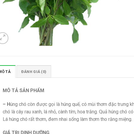
MÔ TẢ
ĐÁNH GIÁ (0)
MÔ TẢ SẢN PHẨM
– H
úng chó còn được gọi là húng quế, có mùi thơm đặc trưng k
chó là cây rau xanh, lá nhỏ, cành tím, hoa trắng. Quả húng chó có v
Lá húng chó rất thơm, đem nhai sống làm thơm tho răng miệng.
GIÁ TRỊ DINH DƯỠNG