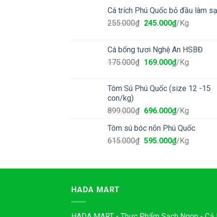
Cá trích Phú Quốc bỏ đầu làm s
255.000
₫
245.000
₫
/Kg
Cá bống tươi Nghệ An HSBĐ
175.000
₫
169.000
₫
/Kg
Tôm Sú Phú Quốc (size 12 -15
con/kg)
899.000
₫
696.000
₫
/Kg
Tôm sú bóc nõn Phú Quốc
615.000
₫
595.000
₫
/Kg
HADA MART
HADA MART - Thực Phẩm Sạch Ngon - Cả