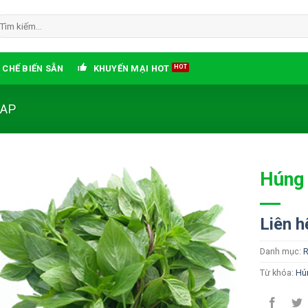
ìm
ếm:
 CHẾ BIẾN SẴN
KHUYẾN MẠI HOT
GAP
Húng
Add
to
Liên h
wishlist
Danh mục:
R
Từ khóa:
Hú