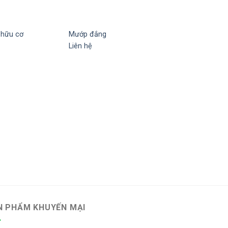
 hữu cơ
Mướp đắng
Add to
Add to
Liên hệ
wishlist
wishlist
Cải bó xôi
Liên hệ
N PHẨM KHUYẾN MẠI