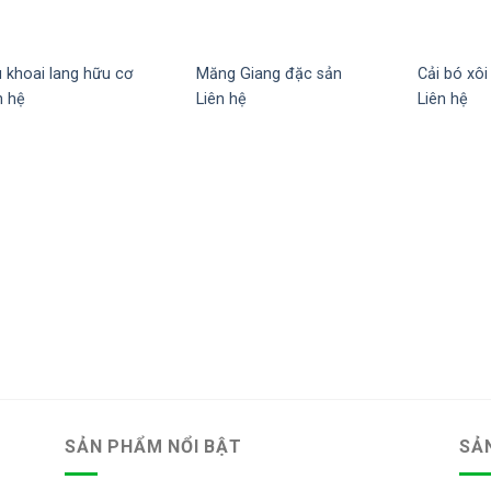
 khoai lang hữu cơ
Măng Giang đặc sản
Cải bó xôi
Add to
Add to
n hệ
Liên hệ
Liên hệ
wishlist
wishlist
SẢN PHẨM NỔI BẬT
SẢ