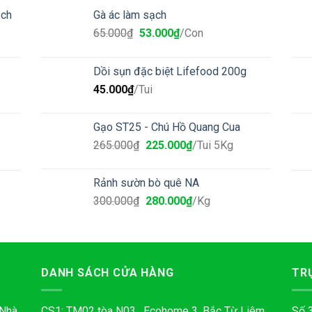
ạch
Gà ác làm sạch
65.000
₫
53.000
₫
/Con
Dồi sụn đặc biệt Lifefood 200g
45.000
₫
/Tui
Gạo ST25 - Chú Hồ Quang Cua
265.000
₫
225.000
₫
/Tui 5Kg
Rảnh sườn bò quê NA
300.000
₫
280.000
₫
/Kg
DANH SÁCH CỬA HÀNG
TR
 Nhà
CS1: TM02 tòa N03 , Ecohome 3, Bắc Từ Liêm,
Số 