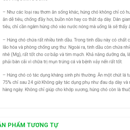
– Như các loại rau thơm ăn sống khác, húng chó không chỉ có h
ăn dễ tiêu, chống đầy hơi, buồn nôn hay co thắt dạ dày. Dân gian
tiêu, chỉ cần ngâm húng chó vào nước nóng mà uống là sẽ thấy 
– Húng chó chứa rất nhiều tinh dầu. Trong tinh dầu này có chấ
lão hóa và phòng chống ung thư. Ngoài ra, tinh dầu còn chứa nhi
nhê (Mg), rất tốt cho cơ bắp và tim mạch. Khả năng dưỡng da,
phải bàn cãi vì chữa trị mụn trứng cá và bệnh vảy nến rất tốt.
– Húng chó có tác dụng kháng sinh phi thường. Ăn một chút lá t
75% chỉ sau 24 giờ.Không gây tác dụng phụ như đau dạ dày và r
hàng ngày. Không chỉ giúp cho khớp xương, húng chó còn là thu
ẢN PHẨM TƯƠNG TỰ