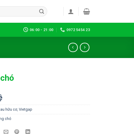
06:00 - 21:00
0972 5454 23
 chó
ệ
au hữu cơ, Vietgap
ng chó