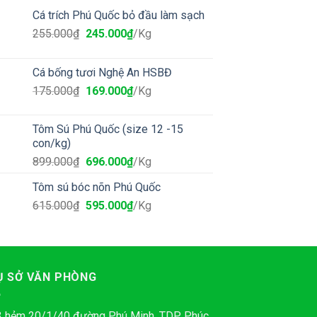
Cá trích Phú Quốc bỏ đầu làm sạch
255.000
₫
245.000
₫
/Kg
Cá bống tươi Nghệ An HSBĐ
175.000
₫
169.000
₫
/Kg
Tôm Sú Phú Quốc (size 12 -15
con/kg)
899.000
₫
696.000
₫
/Kg
Tôm sú bóc nõn Phú Quốc
615.000
₫
595.000
₫
/Kg
Ụ SỞ VĂN PHÒNG
3 hẻm 20/1/40 đường Phú Minh, TDP Phúc