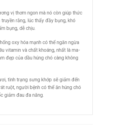
ương vị thơm ngon mà nó còn giúp thức
 truyền rằng, lúc thấy đầy bụng, khó
ấm bụng, dễ chịu.
t chống oxy hóa mạnh có thể ngăn ngừa
ều vitamin và chất khoáng, nhất là ma-
 làm đẹp của dầu húng chó càng không
ươi, tình trạng sưng khớp sẽ giảm đến
át ruột, người bệnh có thể ăn húng chó
ốc giảm đau đa năng.