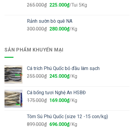
265.000
₫
225.000
₫
/Tui 5Kg
Rảnh sườn bò quê NA
300.000
₫
280.000
₫
/Kg
SẢN PHẨM KHUYẾN MẠI
Cá trích Phú Quốc bỏ đầu làm sạch
255.000
₫
245.000
₫
/Kg
Cá bống tươi Nghệ An HSBĐ
175.000
₫
169.000
₫
/Kg
Tôm Sú Phú Quốc (size 12 -15 con/kg)
899.000
₫
696.000
₫
/Kg