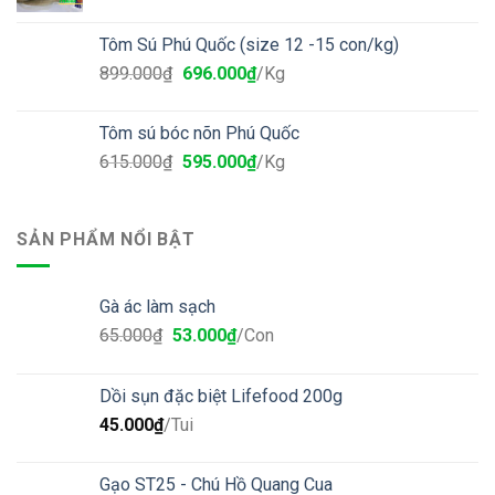
Tôm Sú Phú Quốc (size 12 -15 con/kg)
899.000
₫
696.000
₫
/Kg
Tôm sú bóc nõn Phú Quốc
615.000
₫
595.000
₫
/Kg
SẢN PHẨM NỔI BẬT
Gà ác làm sạch
65.000
₫
53.000
₫
/Con
Dồi sụn đặc biệt Lifefood 200g
45.000
₫
/Tui
Gạo ST25 - Chú Hồ Quang Cua