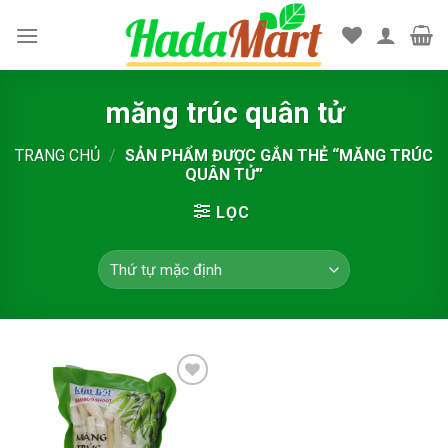
Skip
to
content
măng trúc quân tử
TRANG CHỦ
/
SẢN PHẨM ĐƯỢC GẮN THẺ “MĂNG TRÚC
QUÂN TỬ”
LỌC
Add to
wishlist