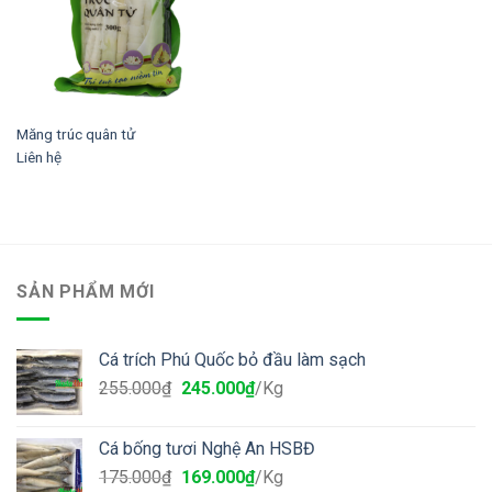
Măng trúc quân tử
Liên hệ
SẢN PHẨM MỚI
Cá trích Phú Quốc bỏ đầu làm sạch
255.000
₫
245.000
₫
/Kg
Cá bống tươi Nghệ An HSBĐ
175.000
₫
169.000
₫
/Kg