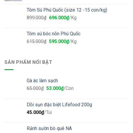
Tôm Sú Phú Quốc (size 12 -15 con/kg)
899.000
₫
696.000
₫
/Kg
Tôm sú bóc nõn Phú Quốc
615.000
₫
595.000
₫
/Kg
SẢN PHẨM NỔI BẬT
Gà ác làm sạch
65.000
₫
53.000
₫
/Con
Dồi sụn đặc biệt Lifefood 200g
45.000
₫
/Tui
Rảnh sườn bò quê NA