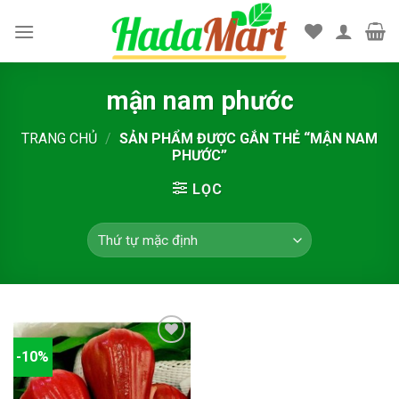
Skip
to
content
mận nam phước
TRANG CHỦ
/
SẢN PHẨM ĐƯỢC GẮN THẺ “MẬN NAM
PHƯỚC”
LỌC
-10%
Add to
wishlist