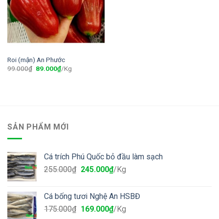
Roi (mận) An Phước
99.000
₫
89.000
₫
/Kg
SẢN PHẨM MỚI
Cá trích Phú Quốc bỏ đầu làm sạch
255.000
₫
245.000
₫
/Kg
Cá bống tươi Nghệ An HSBĐ
175.000
₫
169.000
₫
/Kg