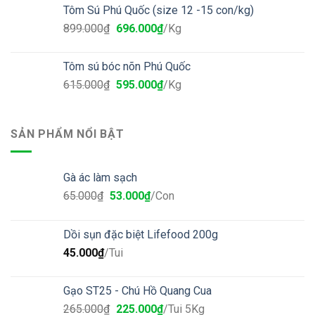
Tôm Sú Phú Quốc (size 12 -15 con/kg)
899.000
₫
696.000
₫
/Kg
Tôm sú bóc nõn Phú Quốc
615.000
₫
595.000
₫
/Kg
SẢN PHẨM NỔI BẬT
Gà ác làm sạch
65.000
₫
53.000
₫
/Con
Dồi sụn đặc biệt Lifefood 200g
45.000
₫
/Tui
Gạo ST25 - Chú Hồ Quang Cua
265.000
₫
225.000
₫
/Tui 5Kg