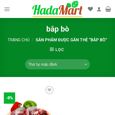
Skip
to
content
bắp bò
TRANG CHỦ
/
SẢN PHẨM ĐƯỢC GẮN THẺ “BẮP BÒ”
LỌC
-8%
Add to
wishlist