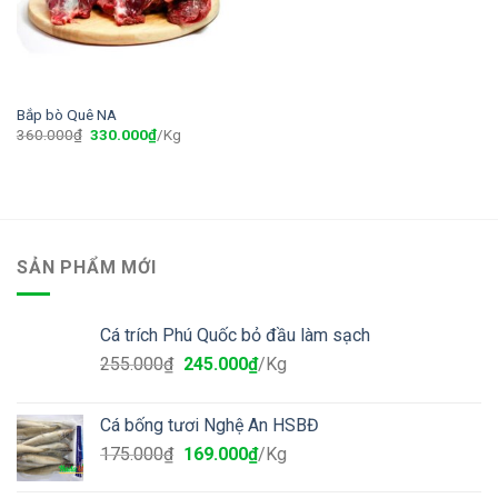
Bắp bò Quê NA
360.000
₫
330.000
₫
/Kg
SẢN PHẨM MỚI
Cá trích Phú Quốc bỏ đầu làm sạch
255.000
₫
245.000
₫
/Kg
Cá bống tươi Nghệ An HSBĐ
175.000
₫
169.000
₫
/Kg