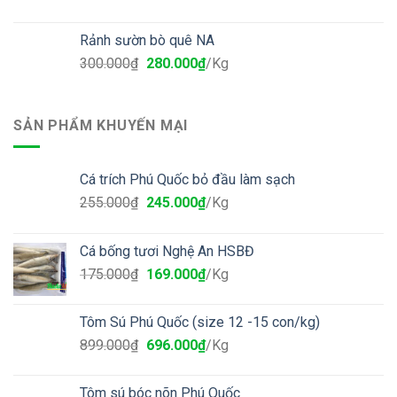
Rảnh sườn bò quê NA
300.000
₫
280.000
₫
/Kg
SẢN PHẨM KHUYẾN MẠI
Cá trích Phú Quốc bỏ đầu làm sạch
255.000
₫
245.000
₫
/Kg
Cá bống tươi Nghệ An HSBĐ
175.000
₫
169.000
₫
/Kg
Tôm Sú Phú Quốc (size 12 -15 con/kg)
899.000
₫
696.000
₫
/Kg
Tôm sú bóc nõn Phú Quốc