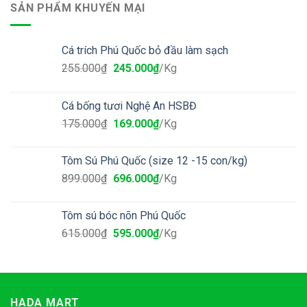
SẢN PHẨM KHUYẾN MẠI
Cá trích Phú Quốc bỏ đầu làm sạch
255.000
₫
245.000
₫
/Kg
Cá bống tươi Nghệ An HSBĐ
175.000
₫
169.000
₫
/Kg
Tôm Sú Phú Quốc (size 12 -15 con/kg)
899.000
₫
696.000
₫
/Kg
Tôm sú bóc nõn Phú Quốc
615.000
₫
595.000
₫
/Kg
HADA MART