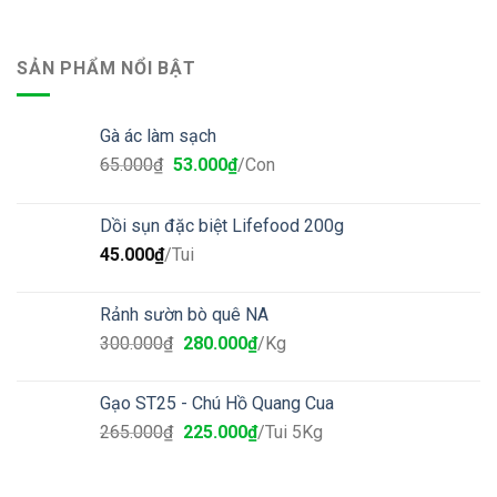
SẢN PHẨM NỔI BẬT
Gà ác làm sạch
65.000
₫
53.000
₫
/Con
Dồi sụn đặc biệt Lifefood 200g
45.000
₫
/Tui
Rảnh sườn bò quê NA
300.000
₫
280.000
₫
/Kg
Gạo ST25 - Chú Hồ Quang Cua
265.000
₫
225.000
₫
/Tui 5Kg