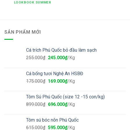
LOOKBOOK SUMMER
SẢN PHẨM MỚI
Cá trích Phú Quốc bỏ đầu làm sạch
255.000
₫
245.000
₫
/Kg
Cá bống tươi Nghệ An HSBĐ
175.000
₫
169.000
₫
/Kg
Tôm Sú Phú Quốc (size 12 -15 con/kg)
899.000
₫
696.000
₫
/Kg
Tôm sú bóc nõn Phú Quốc
615.000
₫
595.000
₫
/Kg